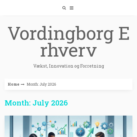
Skip
to
content
Vordingborg E
rhverv
Vækst, Innovation og Forretning
Home
Month: July 2026
Month: July 2026