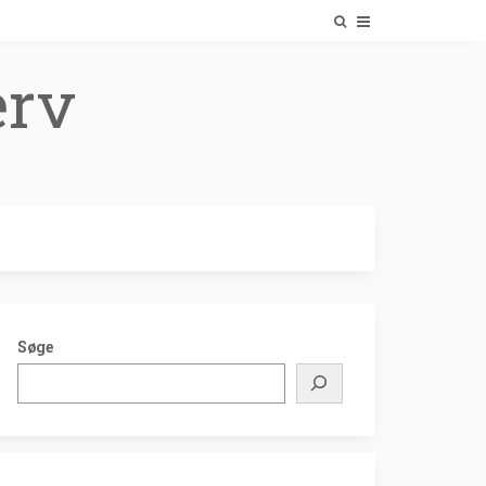
erv
Søge