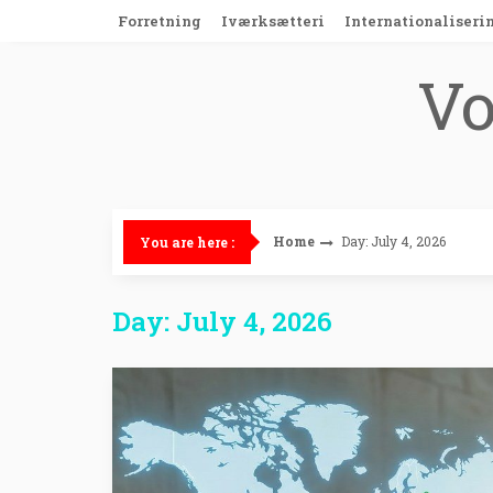
Skip
Forretning
Iværksætteri
Internationaliseri
to
content
Vo
Home
Day: July 4, 2026
You are here :
Day: July 4, 2026