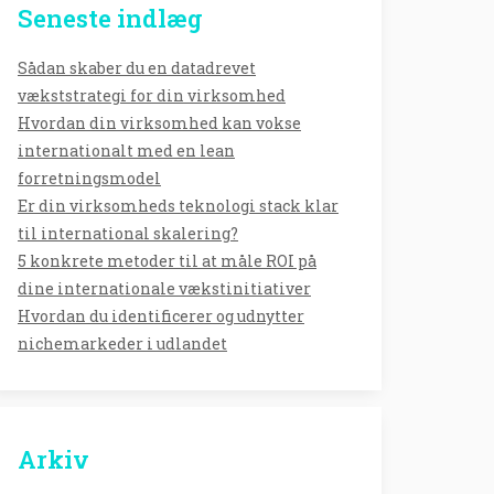
Seneste indlæg
Sådan skaber du en datadrevet
vækststrategi for din virksomhed
Hvordan din virksomhed kan vokse
internationalt med en lean
forretningsmodel
Er din virksomheds teknologi stack klar
til international skalering?
5 konkrete metoder til at måle ROI på
dine internationale vækstinitiativer
Hvordan du identificerer og udnytter
nichemarkeder i udlandet
Arkiv