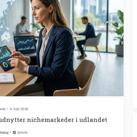
rody
4 July 2026
 udnytter nichemarkeder i udlandet
tning
Article