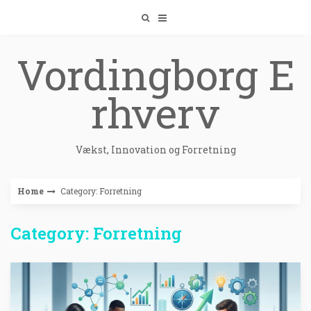
Skip
to
content
Vordingborg E
rhverv
Vækst, Innovation og Forretning
Home
Category: Forretning
Category: Forretning