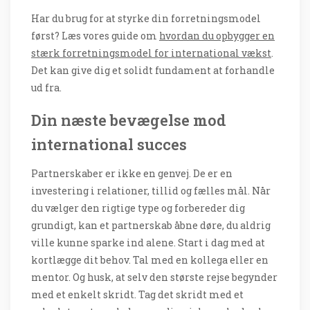
Har du brug for at styrke din forretningsmodel
først? Læs vores guide om
hvordan du opbygger en
stærk forretningsmodel for international vækst
.
Det kan give dig et solidt fundament at forhandle
ud fra.
Din næste bevægelse mod
international succes
Partnerskaber er ikke en genvej. De er en
investering i relationer, tillid og fælles mål. Når
du vælger den rigtige type og forbereder dig
grundigt, kan et partnerskab åbne døre, du aldrig
ville kunne sparke ind alene. Start i dag med at
kortlægge dit behov. Tal med en kollega eller en
mentor. Og husk, at selv den største rejse begynder
med et enkelt skridt. Tag det skridt med et