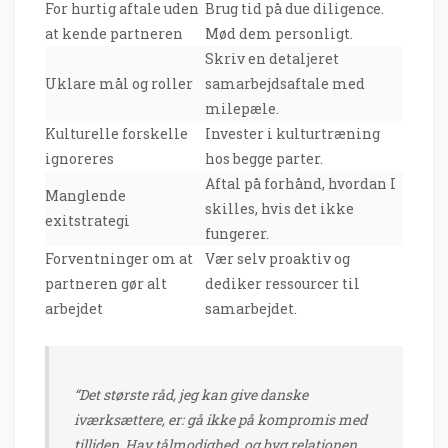
For hurtig aftale uden
Brug tid på due diligence.
at kende partneren
Mød dem personligt.
Skriv en detaljeret
Uklare mål og roller
samarbejdsaftale med
milepæle.
Kulturelle forskelle
Invester i kulturtræning
ignoreres
hos begge parter.
Aftal på forhånd, hvordan I
Manglende
skilles, hvis det ikke
exitstrategi
fungerer.
Forventninger om at
Vær selv proaktiv og
partneren gør alt
dediker ressourcer til
arbejdet
samarbejdet.
“Det største råd, jeg kan give danske
iværksættere, er: gå ikke på kompromis med
tilliden. Hav tålmodighed, og byg relationen