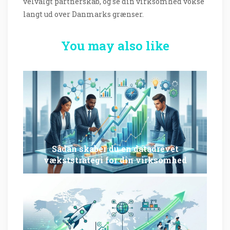
velvalgt partnerskab, og se din virksomhed vokse
langt ud over Danmarks grænser.
You may also like
Sådan skaber du en datadrevet
vækststrategi for din virksomhed