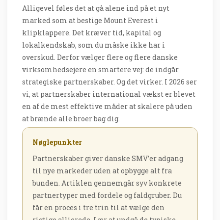
Alligevel føles det at gå alene ind på et nyt
marked som at bestige Mount Everest i
klipklappere. Det kræver tid, kapital og
lokalkendskab, som du måske ikke har i
overskud. Derfor vælger flere og flere danske
virksomhedsejere en smartere vej: de indgår
strategiske partnerskaber. Og det virker. I 2026 ser
vi, at partnerskaber international vækst er blevet
en af de mest effektive måder at skalere på uden
at brænde alle broer bag dig.
Nøglepunkter
Partnerskaber giver danske SMV’er adgang
til nye markeder uden at opbygge alt fra
bunden. Artiklen gennemgår syv konkrete
partnertyper med fordele og faldgruber. Du
får en proces i tre trin til at vælge den
rigtige allierede. Lær at undgå de typiske