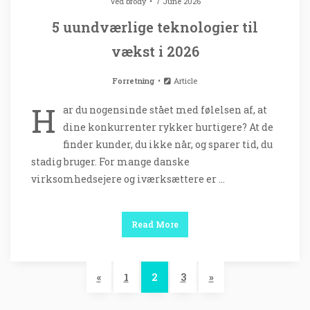
Ved
brody
7 June 2026
5 uundværlige teknologier til
vækst i 2026
Forretning
Article
H
ar du nogensinde stået med følelsen af, at
dine konkurrenter rykker hurtigere? At de
finder kunder, du ikke når, og sparer tid, du
stadig bruger. For mange danske
virksomhedsejere og iværksættere er …
Read More
«
1
2
3
»