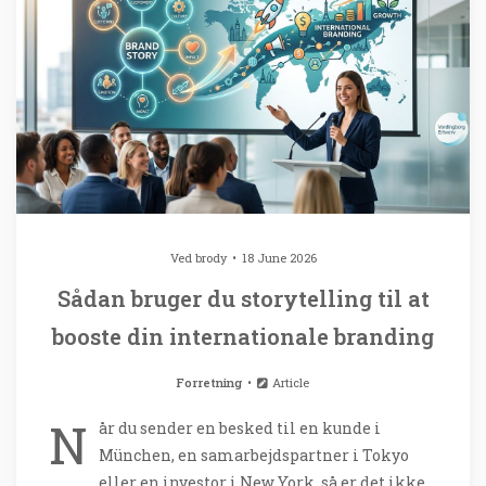
Ved
brody
18 June 2026
Sådan bruger du storytelling til at
booste din internationale branding
Forretning
Article
N
år du sender en besked til en kunde i
München, en samarbejdspartner i Tokyo
eller en investor i New York, så er det ikke