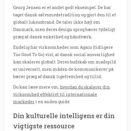
Georg Jensen er et andet godt eksempel. De har
taget dansk sølvsmedetradition og gjort den til et
globalt luksusbrand. De taler ikke højt om
Danmark, men deres design sprog bærer tydeligt
præg af dansk enkelhed og håndværk.
Endelig har virksomheder som Again (tidligere
Too Good To Go) vist, at dansk social ansvarlighed
kan skaleres globalt. Deres budskab om madspild
er universelt, men måden de kommunikerer på
bærer præg af dansk ligefremhed og tillid.
Du kan læse mere om,
hvordan du skalerer din
virksomhed effektivt til internationale
markeder
i en anden guide.
Din kulturelle intelligens er din
vigtigste ressource