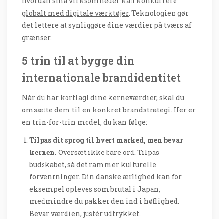
hvordan
små virksomheder kan konkurrere
globalt med digitale værktøjer
. Teknologien gør
det lettere at synliggøre dine værdier på tværs af
grænser.
5 trin til at bygge din
internationale brandidentitet
Når du har kortlagt dine kerneværdier, skal du
omsætte dem til en konkret brandstrategi. Her er
en trin-for-trin model, du kan følge:
Tilpas dit sprog til hvert marked, men bevar
kernen.
Oversæt ikke bare ord. Tilpas
budskabet, så det rammer kulturelle
forventninger. Din danske ærlighed kan for
eksempel opleves som brutal i Japan,
medmindre du pakker den ind i høflighed.
Bevar værdien, justér udtrykket.