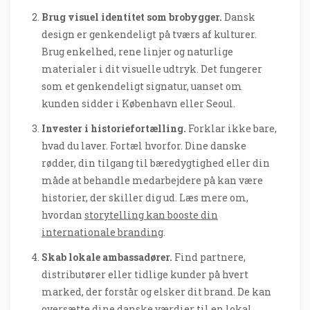
Brug visuel identitet som brobygger.
Dansk
design er genkendeligt på tværs af kulturer.
Brug enkelhed, rene linjer og naturlige
materialer i dit visuelle udtryk. Det fungerer
som et genkendeligt signatur, uanset om
kunden sidder i København eller Seoul.
Invester i historiefortælling.
Forklar ikke bare,
hvad du laver. Fortæl hvorfor. Dine danske
rødder, din tilgang til bæredygtighed eller din
måde at behandle medarbejdere på kan være
historier, der skiller dig ud. Læs mere om,
hvordan
storytelling kan booste din
internationale branding
.
Skab lokale ambassadører.
Find partnere,
distributører eller tidlige kunder på hvert
marked, der forstår og elsker dit brand. De kan
oversætte dine danske værdier til en lokal