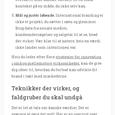
kontekst på en måde, du ikke selv kan.
Mål og justér løbende.
International branding er
ikke et projekt, du sætter i søen og glemmer.
Brug data fra sociale medier,
kundeundersøgelser og salgstal til at se, hvad
der virker. Vær klar til at justere, hvis en værdi
ikke lander som intentionen var.
Hvis du leder efter flere
strategier for innovation
i små og mellemstore virksomheder
, kan de give
dig ideer til, hvordan du fortsat kan udvikle dit
brand i takt med markederne.
Teknikker der virker, og
faldgruber du skal undgå
Det er let at tale om danske værdier. Det er
sværere at gøre det godt. Her er en oversigt over