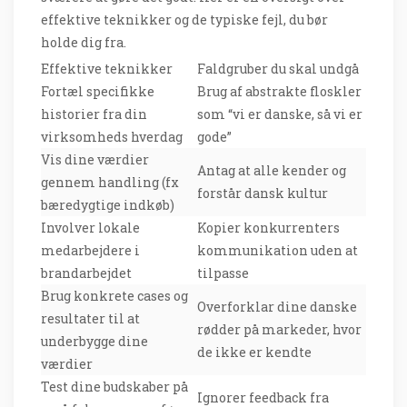
effektive teknikker og de typiske fejl, du bør
holde dig fra.
Effektive teknikker
Faldgruber du skal undgå
Fortæl specifikke
Brug af abstrakte floskler
historier fra din
som “vi er danske, så vi er
virksomheds hverdag
gode”
Vis dine værdier
Antag at alle kender og
gennem handling (fx
forstår dansk kultur
bæredygtige indkøb)
Involver lokale
Kopier konkurrenters
medarbejdere i
kommunikation uden at
brandarbejdet
tilpasse
Brug konkrete cases og
Overforklar dine danske
resultater til at
rødder på markeder, hvor
underbygge dine
de ikke er kendte
værdier
Test dine budskaber på
Ignorer feedback fra