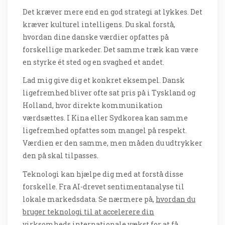
Det kræver mere end en god strategi at lykkes. Det
kræver kulturel intelligens. Du skal forstå,
hvordan dine danske værdier opfattes på
forskellige markeder. Det samme træk kan være
en styrke ét sted og en svaghed et andet.
Lad mig give dig et konkret eksempel. Dansk
ligefremhed bliver ofte sat pris på i Tyskland og
Holland, hvor direkte kommunikation
værdsættes. I Kina eller Sydkorea kan samme
ligefremhed opfattes som mangel på respekt.
Værdien er den samme, men måden du udtrykker
den på skal tilpasses.
Teknologi kan hjælpe dig med at forstå disse
forskelle. Fra AI-drevet sentimentanalyse til
lokale markedsdata. Se nærmere på,
hvordan du
bruger teknologi til at accelerere din
virksomheds internationale vækst
for at få