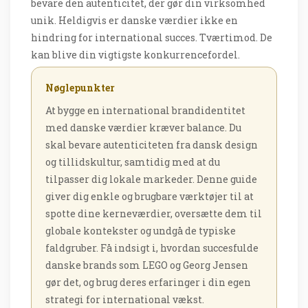
bevare den autenticitet, der gør din virksomhed
unik. Heldigvis er danske værdier ikke en
hindring for international succes. Tværtimod. De
kan blive din vigtigste konkurrencefordel.
Nøglepunkter
At bygge en international brandidentitet
med danske værdier kræver balance. Du
skal bevare autenticiteten fra dansk design
og tillidskultur, samtidig med at du
tilpasser dig lokale markeder. Denne guide
giver dig enkle og brugbare værktøjer til at
spotte dine kerneværdier, oversætte dem til
globale kontekster og undgå de typiske
faldgruber. Få indsigt i, hvordan succesfulde
danske brands som LEGO og Georg Jensen
gør det, og brug deres erfaringer i din egen
strategi for international vækst.