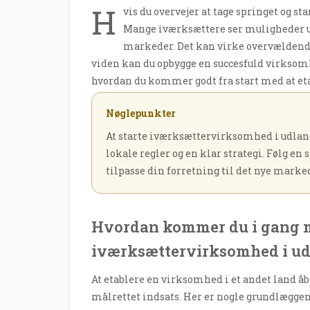
H
vis du overvejer at tage springet og st
Mange iværksættere ser muligheder u
markeder. Det kan virke overvældend
viden kan du opbygge en succesfuld virksomhed
hvordan du kommer godt fra start med at et
Nøglepunkter
At starte iværksættervirksomhed i udland
lokale regler og en klar strategi. Følg en s
tilpasse din forretning til det nye marke
Hvordan kommer du i gang m
iværksættervirksomhed i ud
At etablere en virksomhed i et andet land å
målrettet indsats. Her er nogle grundlæggen