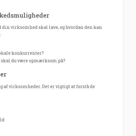
arkedsmuligheder
vad din virksomhed skal lave, og hvordan den kan
:
lokale konkurrenter?
lle skal du være opmærksom på?
ler
g af virksomheder. Det er vigtigt at forstå de
old