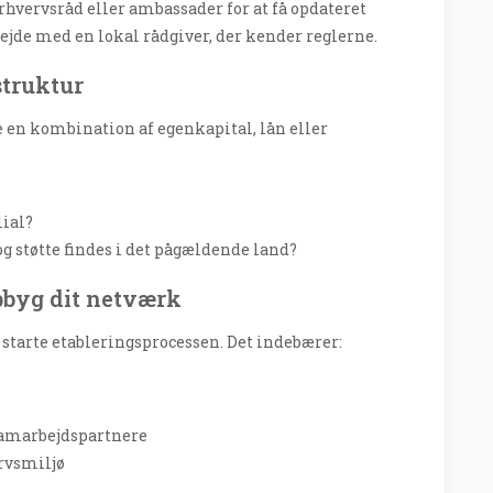
rhvervsråd eller ambassader for at få opdateret
ejde med en lokal rådgiver, der kender reglerne.
struktur
 en kombination af egenkapital, lån eller
lial?
g støtte findes i det pågældende land?
pbyg dit netværk
 starte etableringsprocessen. Det indebærer:
samarbejdspartnere
ervsmiljø