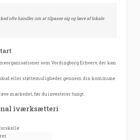
arked ofte handler om at tilpasse sig og lære af lokale
tart
mmeorganisationer som Vordingborg Erhverv, der kan
 tilskud eller støttemuligheder gennem din kommune
prøve markedet, før du investerer tungt.
ional iværksætteri
forskelle
rer