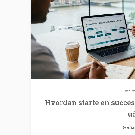
Ved
b
Hvordan starte en succe
u
Iværks