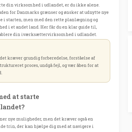
arte din virksomhed i udlandet, er du ikke alene.
den for Danmarks grænser og ønsker at udnytte nye
e i starten, men med den rette planlægning og
 i et andet land. Her får du en klar guide til,
ablere din iværksættervirksomhed i udlandet.
et kræver grundig forberedelse, forståelse af
truktureret proces, undgå fejl, og vær åben for at
d.
ed at starte
landet?
bner nye muligheder, men det kræver også en
de trin, der kan hjælpe dig med at navigere i