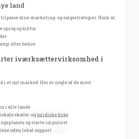
nye land
 tilpasse dine marketing- og salgsstrategier. Husk at:
 sprog og kultur
nder
ategi efter behov
tarter iværksættervirksomhed i
nd i et nyt marked. Her er nogle af de mest
ns i alle lande
 lokale skatte- og
juridiske krav
ningsplanen og starte impulsivt
 alene uden lokal support