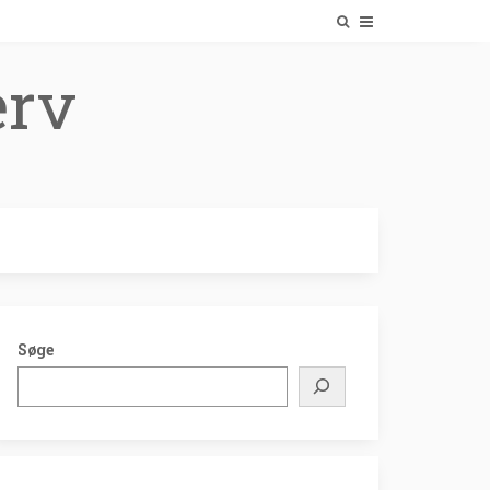
erv
Søge