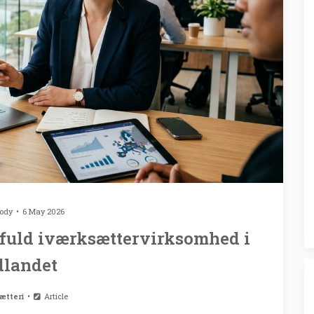
rody
6 May 2026
sfuld iværksættervirksomhed i
dlandet
ætteri
Article