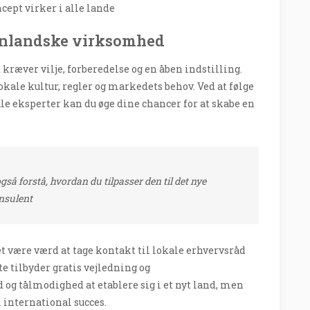
cept virker i alle lande
denlandske virksomhed
ræver vilje, forberedelse og en åben indstilling.
n lokale kultur, regler og markedets behov. Ved at følge
le eksperter kan du øge dine chancer for at skabe en
gså forstå, hvordan du tilpasser den til det nye
nsulent
t være værd at tage kontakt til lokale erhvervsråd
e tilbyder gratis vejledning og
 og tålmodighed at etablere sig i et nyt land, men
 international succes.