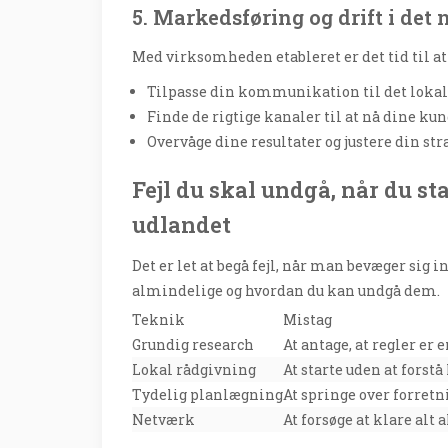
5. Markedsføring og drift i det 
Med virksomheden etableret er det tid til at
Tilpasse din kommunikation til det lokale
Finde de rigtige kanaler til at nå dine ku
Overvåge dine resultater og justere din str
Fejl du skal undgå, når du s
udlandet
Det er let at begå fejl, når man bevæger sig i
almindelige og hvordan du kan undgå dem.
Teknik
Mistag
Grundig research
At antage, at regler er e
Lokal rådgivning
At starte uden at forstå
Tydelig planlægning
At springe over forret
Netværk
At forsøge at klare alt