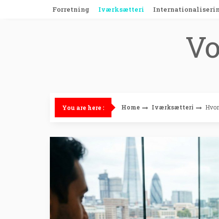
Skip
Forretning
Iværksætteri
Internationaliseri
to
content
Vo
Home
Iværksætteri
Hvor
You are here :