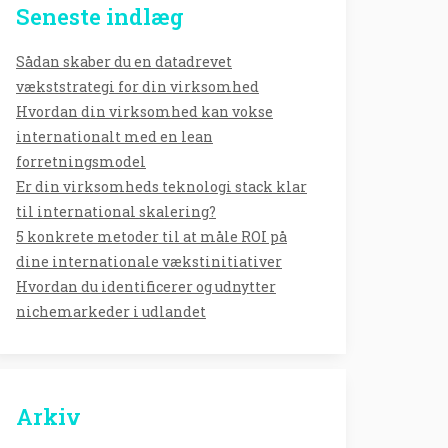
Seneste indlæg
Sådan skaber du en datadrevet
vækststrategi for din virksomhed
Hvordan din virksomhed kan vokse
internationalt med en lean
forretningsmodel
Er din virksomheds teknologi stack klar
til international skalering?
5 konkrete metoder til at måle ROI på
dine internationale vækstinitiativer
Hvordan du identificerer og udnytter
nichemarkeder i udlandet
Arkiv