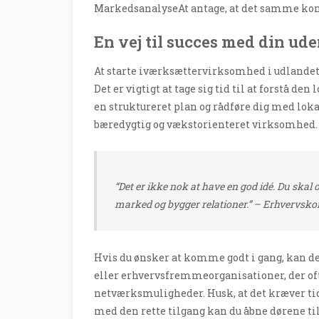
Markedsanalyse
At antage, at det samme kon
En vej til succes med din u
At starte iværksættervirksomhed i udlandet k
Det er vigtigt at tage sig tid til at forstå de
en struktureret plan og rådføre dig med loka
bæredygtig og vækstorienteret virksomhed.
“Det er ikke nok at have en god idé. Du skal o
marked og bygger relationer.” – Erhvervsko
Hvis du ønsker at komme godt i gang, kan de
eller erhvervsfremmeorganisationer, der oft
netværksmuligheder. Husk, at det kræver tid
med den rette tilgang kan du åbne dørene til