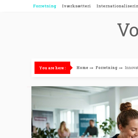
Skip
Forretning
Iværksætteri
Internationaliseri
to
content
Vo
Home
Forretning
Innovat
You are here :