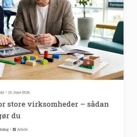
ody
10 June 2026
or store virksomheder – sådan
gør du
tning
Article