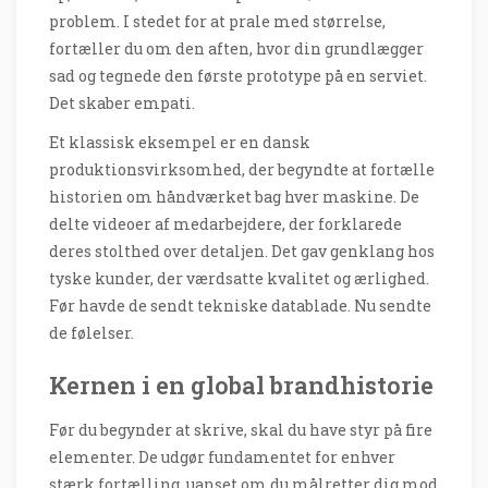
problem. I stedet for at prale med størrelse,
fortæller du om den aften, hvor din grundlægger
sad og tegnede den første prototype på en serviet.
Det skaber empati.
Et klassisk eksempel er en dansk
produktionsvirksomhed, der begyndte at fortælle
historien om håndværket bag hver maskine. De
delte videoer af medarbejdere, der forklarede
deres stolthed over detaljen. Det gav genklang hos
tyske kunder, der værdsatte kvalitet og ærlighed.
Før havde de sendt tekniske datablade. Nu sendte
de følelser.
Kernen i en global brandhistorie
Før du begynder at skrive, skal du have styr på fire
elementer. De udgør fundamentet for enhver
stærk fortælling, uanset om du målretter dig mod