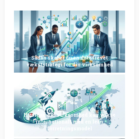
Sådan skaber du en datadrevet
vækststrategi for din virksomhed
Hvordan din virksomhed kan vokse
internationalt med en lean
forretningsmodel