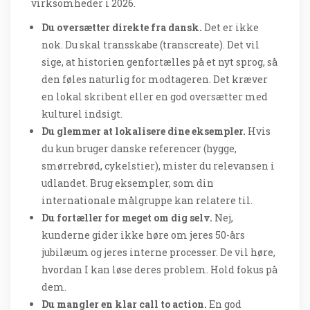
virksomheder i 2026.
Du oversætter direkte fra dansk.
Det er ikke
nok. Du skal transskabe (transcreate). Det vil
sige, at historien genfortælles på et nyt sprog, så
den føles naturlig for modtageren. Det kræver
en lokal skribent eller en god oversætter med
kulturel indsigt.
Du glemmer at lokalisere dine eksempler.
Hvis
du kun bruger danske referencer (hygge,
smørrebrød, cykelstier), mister du relevansen i
udlandet. Brug eksempler, som din
internationale målgruppe kan relatere til.
Du fortæller for meget om dig selv.
Nej,
kunderne gider ikke høre om jeres 50-års
jubilæum og jeres interne processer. De vil høre,
hvordan I kan løse deres problem. Hold fokus på
dem.
Du mangler en klar call to action.
En god