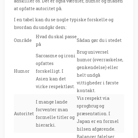
adskiller os. Det er også værdier, humor og måden
at opfatte autoritet på.
I en tabel kan du se nogle typiske forskelle og
hvordan du undgår dem:
Hvad du skal passe
Område
Sådan gør du i stedet
på
Brug universel
Sarcasme og ironi
humor (overraskelse,
opfattes
genkendelse) eller
Humor
forskelligt. I
helt undgå
Asien kan det
vittigheder i første
virke respektløst.
kontakt.
Vis respekt via
I mange lande
sprogbrug og
forventer man
Autoritet
præsentation. I
formelle titler og
Japan er en formel
hierarki.
hilsen afgørende.
Balancer følelser