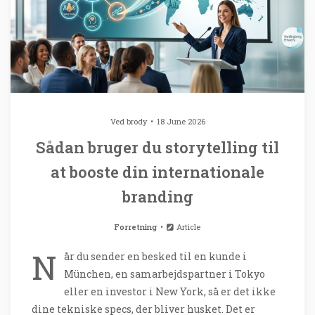
Ved
brody
18 June 2026
Sådan bruger du storytelling til
at booste din internationale
branding
Forretning
Article
N
år du sender en besked til en kunde i
München, en samarbejdspartner i Tokyo
eller en investor i New York, så er det ikke
dine tekniske specs, der bliver husket. Det er