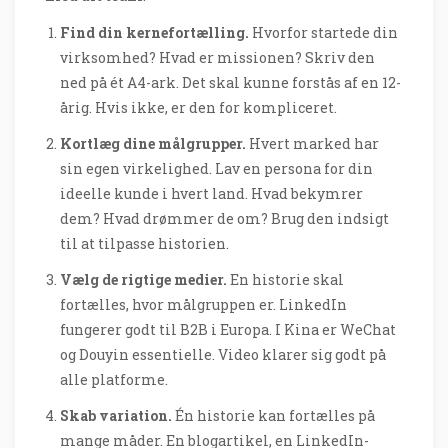
Find din kernefortælling.
Hvorfor startede din
virksomhed? Hvad er missionen? Skriv den
ned på ét A4-ark. Det skal kunne forstås af en 12-
årig. Hvis ikke, er den for kompliceret.
Kortlæg dine målgrupper.
Hvert marked har
sin egen virkelighed. Lav en persona for din
ideelle kunde i hvert land. Hvad bekymrer
dem? Hvad drømmer de om? Brug den indsigt
til at tilpasse historien.
Vælg de rigtige medier.
En historie skal
fortælles, hvor målgruppen er. LinkedIn
fungerer godt til B2B i Europa. I Kina er WeChat
og Douyin essentielle. Video klarer sig godt på
alle platforme.
Skab variation.
Én historie kan fortælles på
mange måder. En blogartikel, en LinkedIn-