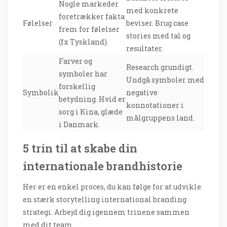
Nogle markeder
med konkrete
foretrækker fakta
Følelser
beviser. Brug case
frem for følelser
stories med tal og
(fx Tyskland).
resultater.
Farver og
Research grundigt.
symboler har
Undgå symboler med
forskellig
Symbolik
negative
betydning. Hvid er
konnotationer i
sorg i Kina, glæde
målgruppens land.
i Danmark.
5 trin til at skabe din
internationale brandhistorie
Her er en enkel proces, du kan følge for at udvikle
en stærk storytelling international branding
strategi. Arbejd dig igennem trinene sammen
med dit team.