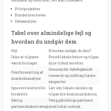
feedback og resultater. Det kan indebære:
Pilotprojekter.
Kundeinterviews.
Dataanalyse.
Tabel over almindelige fejl og
hvordan du undgår dem
Fejl
Hvordan undgår du den?
Ikke at tilpasse
Forstå lokale behov og tilpas
værdiforslaget
dine tilbud derefter.
Gennemfør dybdegående
Overforenkling af
research og inddrag lokale
markedsanalyse
eksperter.
Ignorere kulturelle
Lær om lokale skikke og
forskelle
tilpas din kommunikation.
Dårlig
Vælg pålidelige partnere
partnerskabsstrategi
med lokal indsigt.