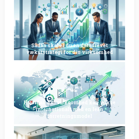
Sådan skaber du en datadrevet
vækststrategi for din virksomhed
Hvordan din virksomhed kan vokse
internationalt med en lean
forretningsmodel