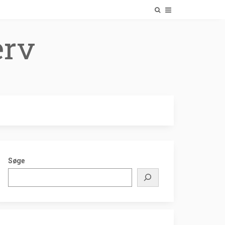
erv
Søge