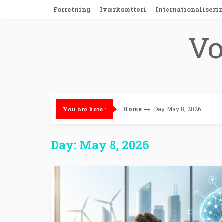
Skip
Forretning
Iværksætteri
Internationaliseri
to
content
Vo
Home
Day: May 8, 2026
You are here :
Day: May 8, 2026