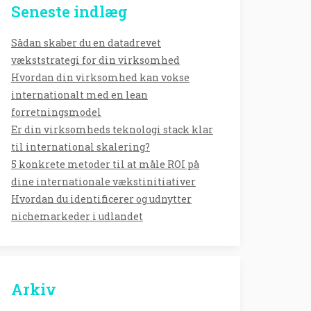
Seneste indlæg
Sådan skaber du en datadrevet
vækststrategi for din virksomhed
Hvordan din virksomhed kan vokse
internationalt med en lean
forretningsmodel
Er din virksomheds teknologi stack klar
til international skalering?
5 konkrete metoder til at måle ROI på
dine internationale vækstinitiativer
Hvordan du identificerer og udnytter
nichemarkeder i udlandet
Arkiv